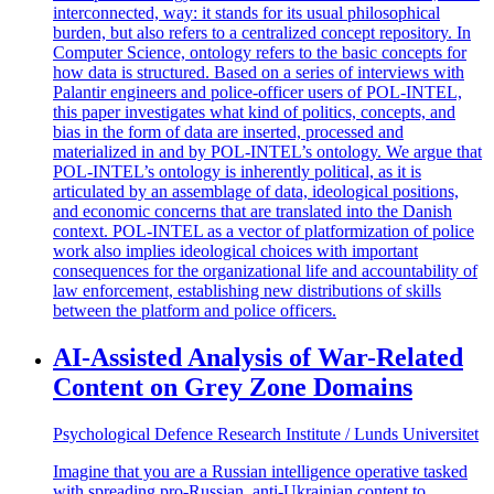
interconnected, way: it stands for its usual philosophical
burden, but also refers to a centralized concept repository. In
Computer Science, ontology refers to the basic concepts for
how data is structured. Based on a series of interviews with
Palantir engineers and police-officer users of POL-INTEL,
this paper investigates what kind of politics, concepts, and
bias in the form of data are inserted, processed and
materialized in and by POL-INTEL’s ontology. We argue that
POL-INTEL’s ontology is inherently political, as it is
articulated by an assemblage of data, ideological positions,
and economic concerns that are translated into the Danish
context. POL-INTEL as a vector of platformization of police
work also implies ideological choices with important
consequences for the organizational life and accountability of
law enforcement, establishing new distributions of skills
between the platform and police officers.
AI-Assisted Analysis of War-Related
Content on Grey Zone Domains
Psychological Defence Research Institute / Lunds Universitet
Imagine that you are a Russian intelligence operative tasked
with spreading pro-Russian, anti-Ukrainian content to