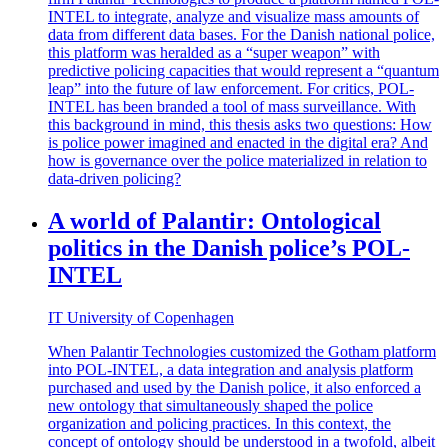
INTEL to integrate, analyze and visualize mass amounts of
data from different data bases. For the Danish national police,
this platform was heralded as a “super weapon” with
predictive policing capacities that would represent a “quantum
leap” into the future of law enforcement. For critics, POL-
INTEL has been branded a tool of mass surveillance. With
this background in mind, this thesis asks two questions: How
is police power imagined and enacted in the digital era? And
how is governance over the police materialized in relation to
data-driven policing?
A world of Palantir: Ontological
politics in the Danish police’s POL-
INTEL
IT University of Copenhagen
When Palantir Technologies customized the Gotham platform
into POL-INTEL, a data integration and analysis platform
purchased and used by the Danish police, it also enforced a
new ontology that simultaneously shaped the police
organization and policing practices. In this context, the
concept of ontology should be understood in a twofold, albeit