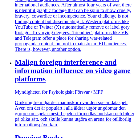
international audiences. After almost four years of war, there
is plentiful graphic footage that can be spun to show cruelty,
bravery, cowardice or incompetence. Your challenge is not
finding content but disseminating it. Western platforms like
YouTube or Twitter (X) automatically remove or label gory
footage. To varying degrees, ‘friendlier’ platforms like VK
and Telegram offer a place for sharing war-related
propaganda content, but not to mainstream EU audiences.
There is, however, another option.
Malign foreign interference and
information influence on video game
platforms
Myndigheten för Psykologiskt Försvar / MPF
Omkring tre miljarder människor i världen spelar dataspel.
Även om det är populärt i alla åldrar utgör ungdomar den
grupp som spelar mest. I spelen förmedlas budskap och bilder
på olika sätt, och skulle kunna utgöra en arena för otillbörlig
informationspåverkan.
Denying Bucha