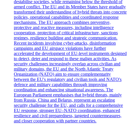
destabilise societies, while remaining below the threshold of
armed conflict. The EU and its Member States have gradually
transformed their understanding of hybrid threats into concrete
policies, operational capabilities and coordinated response
mechanisms. The EU approach combines preventive,
protective and reactive measures, including intelligence
cooperation, protection of critical infrastructure, sanctions
regimes, resilience building and strategic communication.
Recent incidents involving cyber-attacks, disinformation
campaigns and EU airspace violations have further
accelerated the development of EU-level instruments designed
to detect, deter and respond to these malign activities. As
security challenges increasingly overlap across civilian and
military domains, the EU and the North Atlantic Treaty
Organization (NATO) aim to ensure complementarity
between the EU's regulatory and civilian tools and NATO's
defence and military capabilities through improving
coordination and enhancing situational awareness. The
European Parliament emphasises that hybrid threats, mainly
from Russia, China and Belarus, represent an escalating
security challenge for the EU, and calls for a comprehensive
EU response, stronger EU–NATO coordination, enhanced
resilience and civil preparedness, targeted countermeasures,
and closer cooperation with partner countries.