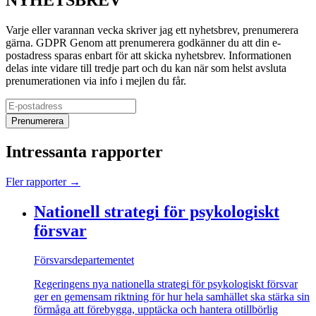
Varje eller varannan vecka skriver jag ett nyhetsbrev, prenumerera
gärna.
GDPR
Genom att prenumerera godkänner du att din e-
postadress sparas enbart för att skicka nyhetsbrev. Informationen
delas inte vidare till tredje part och du kan när som helst avsluta
prenumerationen via info i mejlen du får.
Prenumerera
Intressanta rapporter
Fler rapporter →
Nationell strategi för psykologiskt
försvar
Försvarsdepartementet
Regeringens nya nationella strategi för psykologiskt försvar
ger en gemensam riktning för hur hela samhället ska stärka sin
förmåga att förebygga, upptäcka och hantera otillbörlig