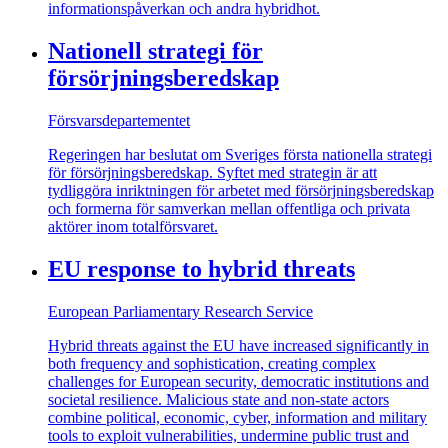
informationspåverkan och andra hybridhot.
Nationell strategi för
försörjningsberedskap
Försvarsdepartementet
Regeringen har beslutat om Sveriges första nationella strategi
för försörjningsberedskap. Syftet med strategin är att
tydliggöra inriktningen för arbetet med försörjningsberedskap
och formerna för samverkan mellan offentliga och privata
aktörer inom totalförsvaret.
EU response to hybrid threats
European Parliamentary Research Service
Hybrid threats against the EU have increased significantly in
both frequency and sophistication, creating complex
challenges for European security, democratic institutions and
societal resilience. Malicious state and non-state actors
combine political, economic, cyber, information and military
tools to exploit vulnerabilities, undermine public trust and