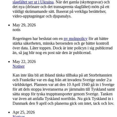
slagfältet ser ut i Ukraina
. När det gamla (skyttegravar) och
det nya (drönare och det transaprenta slagfältet) möts på ett
väldigt skrämamande sätt. Baserat på verkliga berättelser,
video-upptagningar och djupanalys.
May 29, 2026
notis
Regeringen har beslutat om en
ny molnpolicy
för att bättre
stärka säkerheten, minska beroenden och ge bättre kontroll
över data. Låter toppen. Dock är inte policyn i sig publicerad
än, så jag blir nog en post när den är publicerad.
May 22, 2026
Notiser
Kan inte låta bli att ibland tänka tillbaka på att Storbritannien
och Frankrike var en dag från att invadera Sverige under 2:a
världskriget. Plannen var att den 10 April 1940 gå in i Sverige
för att dels stoppa leveranserna av järnmalm till Tyskland samt
sätta stopp för tyska trupptransporter genom Sverige. Tanken
var även att anfalla Tyskland norrifrån. Nu gick Tyskland in i
Danmark den 9 april och planerna gick om intet, tack och lov.
Apr 25, 2026
Notiser