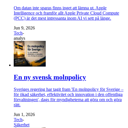
Om datan inte sparas finns inget att lämna ut. Apple
Intelligence och framför allt Apple Private Cloud Compute
(PCC) är det mest intressanta inom AI vi sett på länge.
Jun 9, 2026
Tech
-
analys
En ny svensk molnpolicy
Sveriges regering har tagit fram 'En molnpolicy för Sverige –
för ökad säkerhet, effektivitet och innovation i den offentliga
förvaltningen', dags för myndigheterna att göra om och göra
rätt.
Jun 1, 2026
Tech
-
Säkerhet