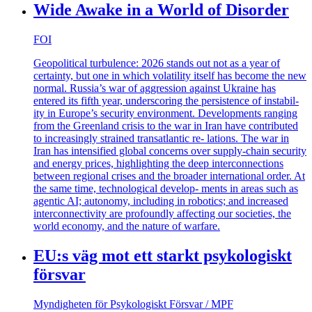
Wide Awake in a World of Disorder
FOI
Geopolitical turbulence: 2026 stands out not as a year of
certainty, but one in which volatility itself has become the new
normal. Russia’s war of aggression against Ukraine has
entered its fifth year, underscoring the persistence of instabil-
ity in Europe’s security environment. Developments ranging
from the Greenland crisis to the war in Iran have contributed
to increasingly strained transatlantic re- lations. The war in
Iran has intensified global concerns over supply-chain security
and energy prices, highlighting the deep interconnections
between regional crises and the broader international order. At
the same time, technological develop- ments in areas such as
agentic AI; autonomy, including in robotics; and increased
interconnectivity are profoundly affecting our societies, the
world economy, and the nature of warfare.
EU:s väg mot ett starkt psykologiskt
försvar
Myndigheten för Psykologiskt Försvar / MPF