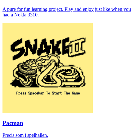
A pure for fun learning project. Play and enjoy just like when you
had a Nokia 3310.
Pacman
Precis som i spelhallen.