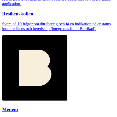
application.
Resilienskollen
Svara på 10 frågor om ditt företag och få en indikation på er status
inom resiliens och beredskap (integrerats fullt i Barrikad).
Menem