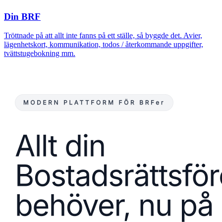
Din BRF
Tröttnade på att allt inte fanns på ett ställe, så byggde det. Avier,
lägenhetskort, kommunikation, todos / återkommande uppgifter,
tvättstugebokning mm.