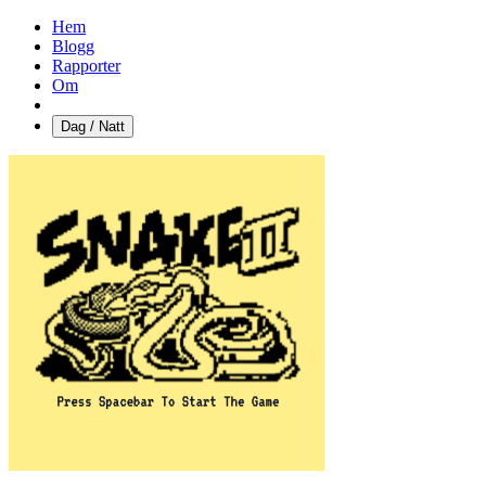
Hem
Blogg
Rapporter
Om
Dag / Natt