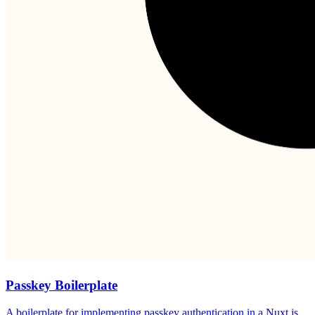
Passkey Boilerplate
A boilerplate for implementing passkey authentication in a Nuxt.js