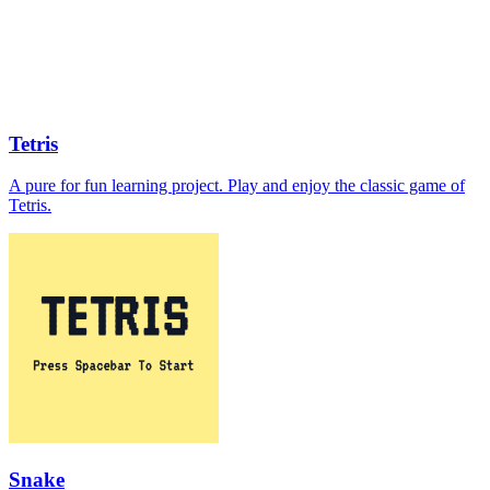
Tetris
A pure for fun learning project. Play and enjoy the classic game of
Tetris.
Snake