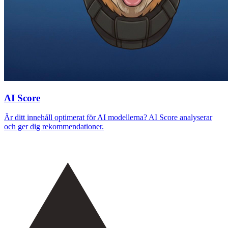
AI Score
Är ditt innehåll optimerat för AI modellerna? AI Score analyserar
och ger dig rekommendationer.