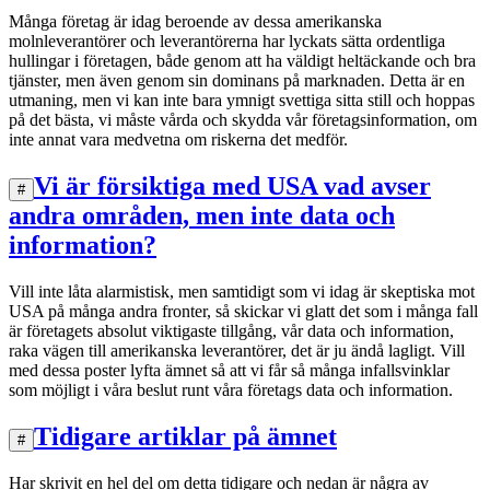
Många företag är idag beroende av dessa amerikanska
molnleverantörer och leverantörerna har lyckats sätta ordentliga
hullingar i företagen, både genom att ha väldigt heltäckande och bra
tjänster, men även genom sin dominans på marknaden. Detta är en
utmaning, men vi kan inte bara ymnigt svettiga sitta still och hoppas
på det bästa, vi måste vårda och skydda vår företagsinformation, om
inte annat vara medvetna om riskerna det medför.
Vi är försiktiga med USA vad avser
#
andra områden, men inte data och
information?
Vill inte låta alarmistisk, men samtidigt som vi idag är skeptiska mot
USA på många andra fronter, så skickar vi glatt det som i många fall
är företagets absolut viktigaste tillgång, vår data och information,
raka vägen till amerikanska leverantörer, det är ju ändå lagligt. Vill
med dessa poster lyfta ämnet så att vi får så många infallsvinklar
som möjligt i våra beslut runt våra företags data och information.
Tidigare artiklar på ämnet
#
Har skrivit en hel del om detta tidigare och nedan är några av