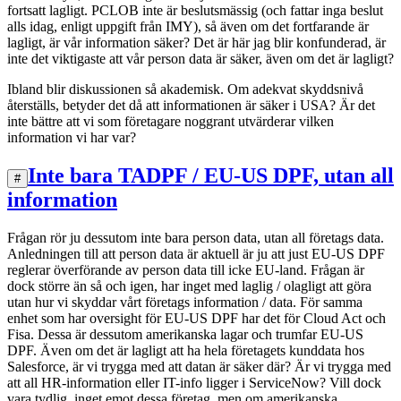
fortsatt lagligt. PCLOB inte är beslutsmässig (och fattar inga beslut
alls idag, enligt uppgift från IMY), så även om det fortfarande är
lagligt, är vår information säker? Det är här jag blir konfunderad, är
inte det viktigaste att vår person data är säker, även om det är lagligt?
Ibland blir diskussionen så akademisk. Om adekvat skyddsnivå
återställs, betyder det då att informationen är säker i USA? Är det
inte bättre att vi som företagare noggrant utvärderar vilken
information vi har var?
Inte bara TADPF / EU-US DPF, utan all
#
information
Frågan rör ju dessutom inte bara person data, utan all företags data.
Anledningen till att person data är aktuell är ju att just EU-US DPF
reglerar överförande av person data till icke EU-land. Frågan är
dock större än så och igen, har inget med laglig / olagligt att göra
utan hur vi skyddar vårt företags information / data. För samma
enhet som har oversight för EU-US DPF har det för Cloud Act och
Fisa. Dessa är dessutom amerikanska lagar och trumfar EU-US
DPF. Även om det är lagligt att ha hela företagets kunddata hos
Salesforce, är vi trygga med att datan är säker där? Är vi trygga med
att all HR-information eller IT-info ligger i ServiceNow? Vill dock
vara tydlig, inget emot dessa företag, men om amerikanska