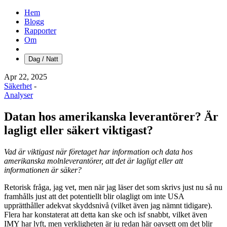
Hem
Blogg
Rapporter
Om
Dag / Natt
Apr 22, 2025
Säkerhet
-
Analyser
Datan hos amerikanska leverantörer? Är
lagligt eller säkert viktigast?
Vad är viktigast när företaget har information och data hos
amerikanska molnleverantörer, att det är lagligt eller att
informationen är säker?
Retorisk fråga, jag vet, men när jag läser det som skrivs just nu så nu
framhålls just att det potentiellt blir olagligt om inte USA
upprätthåller adekvat skyddsnivå (vilket även jag nämnt tidigare).
Flera har konstaterat att detta kan ske och isf snabbt, vilket även
IMY har lyft, men verkligheten är ju redan här oavsett om det blir