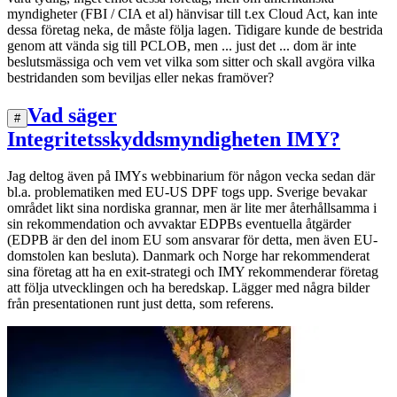
myndigheter (FBI / CIA et al) hänvisar till t.ex Cloud Act, kan inte
dessa företag neka, de måste följa lagen. Tidigare kunde de bestrida
genom att vända sig till PCLOB, men ... just det ... dom är inte
beslutsmässiga och vem vet vilka som sitter och skall avgöra vilka
bestridanden som beviljas eller nekas framöver?
Vad säger
#
Integritetsskyddsmyndigheten IMY?
Jag deltog även på IMYs webbinarium för någon vecka sedan där
bl.a. problematiken med EU-US DPF togs upp. Sverige bevakar
området likt sina nordiska grannar, men är lite mer återhållsamma i
sin rekommendation och avvaktar EDPBs eventuella åtgärder
(EDPB är den del inom EU som ansvarar för detta, men även EU-
domstolen kan besluta). Danmark och Norge har rekommenderat
sina företag att ha en exit-strategi och IMY rekommenderar företag
att följa utvecklingen och ha beredskap. Lägger med några bilder
från presentationen runt just detta, som referens.