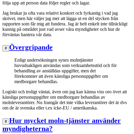
följa upp att person data följer regler och lagar.
Jag brukar ju ofta vara relativt konkret och fyrkantig i vad jag
skriver, men här väljer jag mer att lägga ut en del stycken från
rapporten som får mig att fundera. Jag är helt enkelt inte tillräckligt
kunnig på området just vad avser våra myndigheter och hur de
förväntas hantera vår data.
Övergripande
#
Enligt undersökningen synes molntjänster
huvudsakligen användas som verksamhetsstöd och för
behandling av anställdas uppgifter, men det
förekommer att även känsliga personuppgifter om
medborgare behandlas.
Logiskt och troligt väntat, även om jag kan känna viss oro över att
känsliga personuppgifter om medborgare behandlas av
molnleverantörer. Nu framgår det inte vilka leverantörer det är dvs
om de är svenska eller t.ex icke-EU / amerikanska.
Hur mycket moln-tjänster använder
#
myndigheterna?