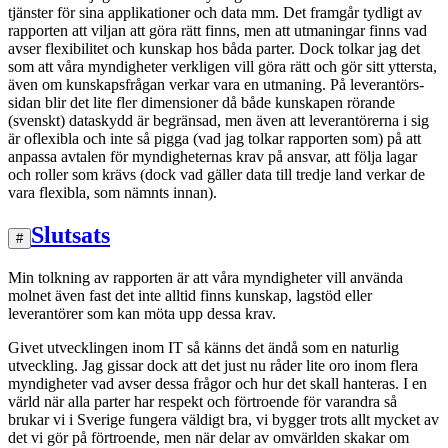
tjänster för sina applikationer och data mm. Det framgår tydligt av
rapporten att viljan att göra rätt finns, men att utmaningar finns vad
avser flexibilitet och kunskap hos båda parter. Dock tolkar jag det
som att våra myndigheter verkligen vill göra rätt och gör sitt yttersta,
även om kunskapsfrågan verkar vara en utmaning. På leverantörs-
sidan blir det lite fler dimensioner då både kunskapen rörande
(svenskt) dataskydd är begränsad, men även att leverantörerna i sig
är oflexibla och inte så pigga (vad jag tolkar rapporten som) på att
anpassa avtalen för myndigheternas krav på ansvar, att följa lagar
och roller som krävs (dock vad gäller data till tredje land verkar de
vara flexibla, som nämnts innan).
Slutsats
#
Min tolkning av rapporten är att våra myndigheter vill använda
molnet även fast det inte alltid finns kunskap, lagstöd eller
leverantörer som kan möta upp dessa krav.
Givet utvecklingen inom IT så känns det ändå som en naturlig
utveckling. Jag gissar dock att det just nu råder lite oro inom flera
myndigheter vad avser dessa frågor och hur det skall hanteras. I en
värld när alla parter har respekt och förtroende för varandra så
brukar vi i Sverige fungera väldigt bra, vi bygger trots allt mycket av
det vi gör på förtroende, men när delar av omvärlden skakar om