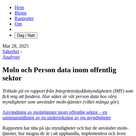
Hem
Blogg
Rapporter
Om
Dag / Natt
Mar 28, 2025
Säkerhet
-
Analyser
Moln och Person data inom offentlig
sektor
Trillade på en rapport från Integritetsskyddsmyndigheten (IMY) som
fick mig att fundera. Hur säker är vår person data hos våra
myndigheter som använder moln-tjänster (vilket många gör).
Användning av molntjänster inom offentlig sektor – en
sammanställning av en undersökning av sju myndigheter
Rapporten har titta på sju myndigheter och hur de använder moln-
tjänster, hur mogna de är i att upphandla, implementera och även