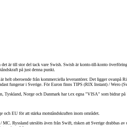
 det är till stor del tack vare Swish. Swish är konto-till-konto överför
tståndskraft på just denna punkt.
et är helt oberoende från kommerciella leverantörer. Det ligger ovanpå 
ndast fungerar i Sverige. För Euron finns TIPS (RIX Instant) / Wero (S
riken, Tyskland, Norge och Danmark har t.ex egna "VISA" som bidrar på 
ige och EU för att stärka motståndskraften inom området.
 MC. Ryssland uteslöts även från Swift, risken att Sverige drabbas av 