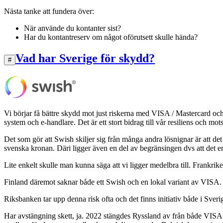
Nästa tanke att fundera över:
När använde du kontanter sist?
Har du kontantreserv om något oförutsett skulle hända?
Vad har Sverige för skydd?
#
Vi börjar få bättre skydd mot just riskerna med VISA / Mastercard och
system och e-handlare. Det är ett stort bidrag till vår resiliens och mo
Det som gör att Swish skiljer sig från många andra lösnignar är att d
svenska kronan. Däri ligger även en del av begränsingen dvs att det e
Lite enkelt skulle man kunna säga att vi ligger medelbra till. Frank
Finland däremot saknar både ett Swish och en lokal variant av VISA.
Riksbanken tar upp denna risk ofta och det finns initiativ både i Sver
Har avstängning skett, ja. 2022 stängdes Ryssland av från både VISA /