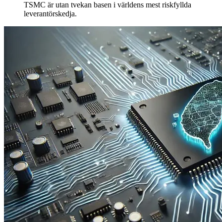
TSMC är utan tvekan basen i världens mest riskfyllda
leverantörskedja.