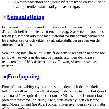
90% marknadsandel och ytterst svårt att skapa en konkurrent
oavsett potentiellt stora statliga investeringar.
Samanfattning
#
Det är ändå lite fascinerande hur världen kan hamna i en situation
där den är helt beroende av ett enda företag. Skrev denna post mest
för att jag satt och arbetade med material för hur företag säkrar sina
levarantörskedjor och vikten av att säkerställa dessa även om det
oförutsedda händer.
Sen kan jag inte låta bli att le lite åt de som säger "vi är så beroende
av USA", givetvis är det sant på många sätt, men den krassa
realiteten är att USA är beroende av Taiwan, så även resten av
världen.
Fördjupning
#
Finns så klart väldigt mycket att läsa om detta och det är enkelt att
hitta, men vill man få en ytterst djupgående och detaljerad bakgrund
av detta så är Acquireds podcast om TSMC från 2021 enormt bra
(den är remastered Jan 2025). De gjorde även nyligen en intervju
med Morris Chang (nu 91 år) också, vilken även den är värt att titta
på (video podcast).