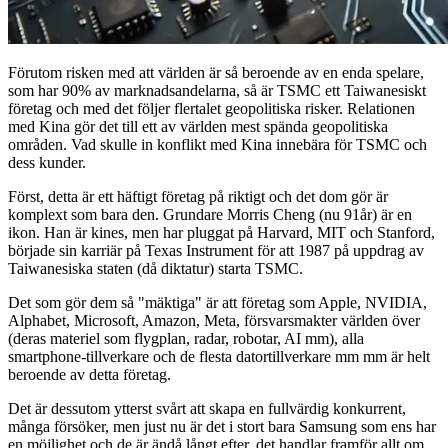
Förutom risken med att världen är så beroende av en enda spelare,
som har 90% av marknadsandelarna, så är TSMC ett Taiwanesiskt
företag och med det följer flertalet geopolitiska risker. Relationen
med Kina gör det till ett av världen mest spända geopolitiska
områden. Vad skulle in konflikt med Kina innebära för TSMC och
dess kunder.
Först, detta är ett häftigt företag på riktigt och det dom gör är
komplext som bara den. Grundare Morris Cheng (nu 91år) är en
ikon. Han är kines, men har pluggat på Harvard, MIT och Stanford,
började sin karriär på Texas Instrument för att 1987 på uppdrag av
Taiwanesiska staten (då diktatur) starta TSMC.
Det som gör dem så "mäktiga" är att företag som Apple, NVIDIA,
Alphabet, Microsoft, Amazon, Meta, försvarsmakter världen över
(deras materiel som flygplan, radar, robotar, AI mm), alla
smartphone-tillverkare och de flesta datortillverkare mm mm är helt
beroende av detta företag.
Det är dessutom ytterst svårt att skapa en fullvärdig konkurrent,
många försöker, men just nu är det i stort bara Samsung som ens har
en möjlighet och de är ändå långt efter, det handlar framför allt om