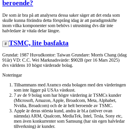
beroende?
De som är bra på att analysera dessa saker säger att det enda som
skulle kunna förändra detta försprång idag är att paradigmskifte
inom vilka komponenter som behövs i utrustning dvs där inte
halvledare är vitala delar längre.
TSMC, lite basfakta
#
Grundat: 1987 Huvudkontor: Taiwan Grundare: Morris Chang (idag
91år) VD: C.C. Wei Marknadsvärde: $902B (per 16 Mars 2025)
dvs världens 10 högst värderade bolag.
Noteringar
Tillsammans med Aramco enda bolagen med den värderingen
som inte ligger på USAs västkust.
7 av de 9 bolag som har högre värdering är TSMCs kunder
(Microsoft, Amazon, Apple, Broadcom, Meta, Alphabet,
Nvidia, Broadcom) och de är helt beroende av TSMC.
Apple är deras största kund, andra är bl.a (utöver ovan
nämnda) ARM, Qualcom, MediaTek, Intel, Tesla, Sony etc,
men även konkurrenter som Samsung (har sin egen halvledar
tillverkning) är kunder.