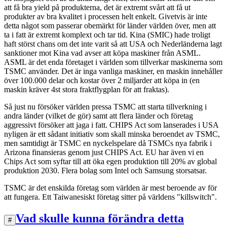
att få bra yield på produkterna, det är extremt svårt att få ut
produkter av bra kvalitet i processen helt enkelt. Givetvis är inte
detta något som passerar obemärkt för länder världen över, men att
ta i fatt är extremt komplext och tar tid. Kina (SMIC) hade troligt
haft störst chans om det inte varit så att USA och Nederländerna lagt
sanktioner mot Kina vad avser att köpa maskiner från ASML.
ASML är det enda företaget i världen som tillverkar maskinerna som
TSMC använder. Det är inga vanliga maskiner, en maskin innehåller
över 100.000 delar och kostar över 2 miljarder att köpa in (en
maskin kräver 4st stora fraktflygplan för att fraktas).
Så just nu försöker världen pressa TSMC att starta tillverkning i
andra länder (vilket de gör) samt att flera länder och företag
aggressivt försöker att jaga i fatt. CHIPS Act som lanserades i USA
nyligen är ett sådant initiativ som skall minska beroendet av TSMC,
men samtidigt är TSMC en nyckelspelare då TSMCs nya fabrik i
Arizona finansieras genom just CHIPS Act. EU har även vi en
Chips Act som syftar till att öka egen produktion till 20% av global
produktion 2030. Flera bolag som Intel och Samsung storsatsar.
TSMC är det enskilda företag som världen är mest beroende av för
att fungera. Ett Taiwanesiskt företag sitter på världens "killswitch".
Vad skulle kunna förändra detta
#