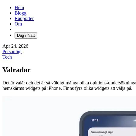
Hem
Blogg
Rapporter
Om
Dag / Natt
Apr 24, 2026
Personligt
-
Tech
Valradar
Det är valår och det är så väldigt många olika opinions-undersökningar
hemskärms-widgets på iPhone. Finns fyra olika widgets att välja på.