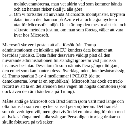
molnleverantörerna, man vet aldrig vad som kommer hända
och att hantera risker skall ju alla göra.
Om vi fortsätter att använda Microsofts molntjänster, kryptera
datan innan den hamnar på Azure et al och lagra nyckeln
utanför Microsofts miljö. Detta är nog den mest realistiska och
säkraste metoden just nu, om man som företag väljer att vara
kvar hos Microsoft.
Microsoft skriver i posten att alla försök från Trump
administrationen att inkräkta på EU kunders data kommer att
bestridas juridiskt. Detta faller dessvärre väldigt platt då den
nuvarande administrationen fullständigt ignorerar vad juridiska
instanser beslutar. Dessutom är som nämnts flera gånger tidigare,
den enhet som kan hantera dessa överklaganden, inte beslutsmässig
då Trump sparkat 3 av 4 medlemmar i PCLOB (de tre
demokraterna, kvar är en republikan). Microsoft har dock ett track-
record av att ta en del ärenden hela vägen till högsta domstolen (som
dock även den är i händerna på Trump).
Måste ändå ge Microsoft och Brad Smith (som varit med länge och
ofta framstår som en mycket sansad person) beröm. Det framstår
som de verkligen vill, men givetvis är det en utmaning för dem med
att lyckas hänga med i alla svängar. Personligen tror jag drakarna
skulle fokusera på två saker: