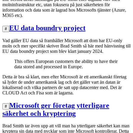
molninfrastruktur etc, utan fokusera på just säkerheten för
information och data som är lagrad hos Microsofts tjänster (Azure,
M365 etc).
EU data boundry project
#
Vad gäller EU data så framhåller Microsoft att dom har EU-only
moln och mer specifikt skriver Brad Smith så här med hänvisning till
EU data boundry project som blev klart january 2024.
This offers European customers the ability to have their
data stored and processed in Europe.
Detta är bra så klart, men efter Microsoft är ett amerikanskt företag
så lyder de under amerikansk lag och det gäller vart än datan är
lokaliserad och vilka partners de satt upp datacenter med. Det är
CLOUD Act och Fisa som är lagarna.
Microsoft ger företag ytterligare
#
säkerhet och kryptering
Brad Smith tar även upp att vill man ha ytterligare säkerhet kan man
kryptera sin data med nycklar som inte Microsoft kontrollerar. Detta