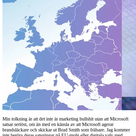
Min tolkning är att det inte är marketing bullshit utan att Microsoft
satsar seriöst, om än med en känsla av att Microsoft agerar
brandsläckare och skickar ut Brad Smith som frälsare. Jag kommer
inte beröra deras satsningar på EU-moln eller digitala valv med