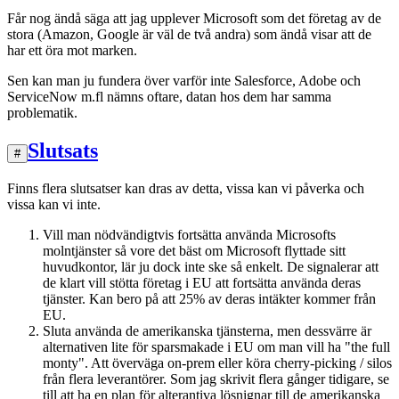
Får nog ändå säga att jag upplever Microsoft som det företag av de
stora (Amazon, Google är väl de två andra) som ändå visar att de
har ett öra mot marken.
Sen kan man ju fundera över varför inte Salesforce, Adobe och
ServiceNow m.fl nämns oftare, datan hos dem har samma
problematik.
Slutsats
#
Finns flera slutsatser kan dras av detta, vissa kan vi påverka och
vissa kan vi inte.
Vill man nödvändigtvis fortsätta använda Microsofts
molntjänster så vore det bäst om Microsoft flyttade sitt
huvudkontor, lär ju dock inte ske så enkelt. De signalerar att
de klart vill stötta företag i EU att fortsätta använda deras
tjänster. Kan bero på att 25% av deras intäkter kommer från
EU.
Sluta använda de amerikanska tjänsterna, men dessvärre är
alternativen lite för sparsmakade i EU om man vill ha "the full
monty". Att överväga on-prem eller köra cherry-picking / silos
från flera leverantörer. Som jag skrivit flera gånger tidigare, se
till att ha en plan för alterantiva lösnignar till de amerikanska