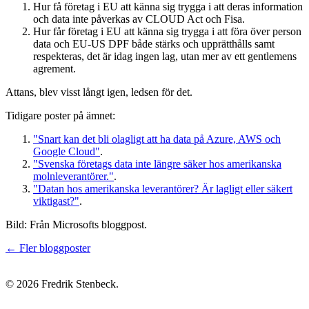
Hur få företag i EU att känna sig trygga i att deras information
och data inte påverkas av CLOUD Act och Fisa.
Hur får företag i EU att känna sig trygga i att föra över person
data och EU-US DPF både stärks och upprätthålls samt
respekteras, det är idag ingen lag, utan mer av ett gentlemens
agrement.
Attans, blev visst långt igen, ledsen för det.
Tidigare poster på ämnet:
"Snart kan det bli olagligt att ha data på Azure, AWS och
Google Cloud"
.
"Svenska företags data inte längre säker hos amerikanska
molnleverantörer."
.
"Datan hos amerikanska leverantörer? Är lagligt eller säkert
viktigast?"
.
Bild: Från Microsofts bloggpost.
← Fler bloggposter
© 2026 Fredrik Stenbeck.