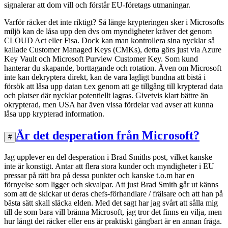
signalerar att dom vill och förstår EU-företags utmaningar.
Varför räcker det inte riktigt? Så länge krypteringen sker i Microsofts
miljö kan de låsa upp den dvs om myndigheter kräver det genom
CLOUD Act eller Fisa. Dock kan man kontrollera sina nycklar så
kallade Customer Managed Keys (CMKs), detta görs just via Azure
Key Vault och Microsoft Purview Customer Key. Som kund
hanterar du skapande, borttagande och rotation. Även om Microsoft
inte kan dekryptera direkt, kan de vara lagligt bundna att bistå i
försök att låsa upp datan t.ex genom att ge tillgång till krypterad data
och platser där nycklar potentiellt lagras. Givetvis klart bättre än
okrypterad, men USA har även vissa fördelar vad avser att kunna
låsa upp krypterad information.
Är det desperation från Microsoft?
#
Jag upplever en del desperation i Brad Smiths post, vilket kanske
inte är konstigt. Antar att flera stora kunder och myndigheter i EU
pressar på rätt bra på dessa punkter och kanske t.o.m har en
förnyelse som ligger och skvalpar. Att just Brad Smith går ut känns
som att de skickar ut deras chefs-förhandlare / frälsare och att han på
bästa sätt skall släcka elden. Med det sagt har jag svårt att sålla mig
till de som bara vill bränna Microsoft, jag tror det finns en vilja, men
hur långt det räcker eller ens är praktiskt gångbart är en annan fråga.