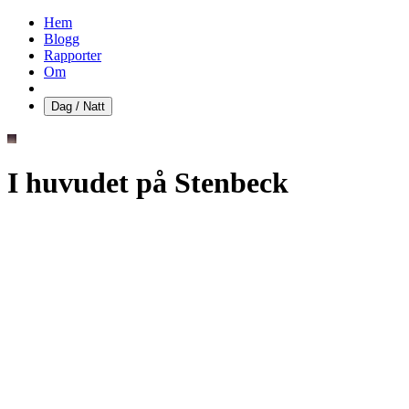
Hem
Blogg
Rapporter
Om
Dag / Natt
I huvudet på Stenbeck