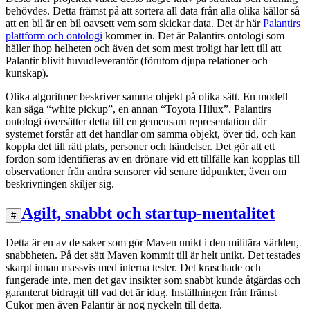
behövdes. Detta främst på att sortera all data från alla olika källor så
att en bil är en bil oavsett vem som skickar data. Det är här
Palantirs
plattform och ontologi
kommer in. Det är Palantirs ontologi som
håller ihop helheten och även det som mest troligt har lett till att
Palantir blivit huvudleverantör (förutom djupa relationer och
kunskap).
Olika algoritmer beskriver samma objekt på olika sätt. En modell
kan säga “white pickup”, en annan “Toyota Hilux”. Palantirs
ontologi översätter detta till en gemensam representation där
systemet förstår att det handlar om samma objekt, över tid, och kan
koppla det till rätt plats, personer och händelser. Det gör att ett
fordon som identifieras av en drönare vid ett tillfälle kan kopplas till
observationer från andra sensorer vid senare tidpunkter, även om
beskrivningen skiljer sig.
Agilt, snabbt och startup-mentalitet
#
Detta är en av de saker som gör Maven unikt i den militära världen,
snabbheten. På det sätt Maven kommit till är helt unikt. Det testades
skarpt innan massvis med interna tester. Det kraschade och
fungerade inte, men det gav insikter som snabbt kunde åtgärdas och
garanterat bidragit till vad det är idag. Inställningen från främst
Cukor men även Palantir är nog nyckeln till detta.