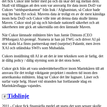
det fick Cukor inte heller med på och då skar det sig mellan dem.
Skall väl tilläggas att den som var ansvarig för data inom DoD var
Cukors “stridsparskamrat” från Irak / Afghanistan, så Cukor hade
nog lite bias flyt också. Mavens data är troligt en av de mest känsliga
inom hela DoD och Cukor ville inte att denna data skulle lämna
Maven. Cukor stod på sig och hävdade nationell säkerhet och att
säkerheten inte gick att säkerställa om den lämnade Maven.
När Cukor lämnade militären blev han Jamie Dimons (CEO
JPMorgan) AI-protegé. Numera är han på TWG och driver AI på
stor skala bl.a finns partnerskap med (surprise) Palantir, men även
XAI och utländska SWFs som Mubadala.
Cukors inställning till AI är att det är inte tekniken som är farlig, det
är dålig policy / dålig styrning som är det stora hotet.
Cukor gick från att vara underrättelseofficer inom Marinkåren till att
ansvara för det troligt viktigaste projektet i modern tid inom den
amerikanska militären. Idag tar Cukor det lite lugnare. Läser och
surfar varje helg. Huset vid stranden har fortfarande idag en
Marinkårsflagga vajandes.
Tidslinje
#
2011 - Cukor fick finansiella medel att starta det som senare skulle