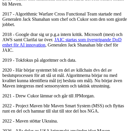
bli Maven.
2017 - Algorithmic Warfare Cross Functional Team startade med
Generalen Jack Shanahan som chef och Cukor som den som gjorde
jobbet.
2018 - Google drar sig ur p.g.a intern kritik. Microsoft (mest) och
AWS samt Clarifai tar över.
JAIC startas som övergripande DoD
enhet för AI innovation
, Generalen Jack Shanahan blir chef för
JAIC.
2019 - Tokfokus på algoritmer och data.
2020 - Här börjar systemet bli en del av killchain dvs del av
beslutsprocessen för att slå ut mål. Algoritmerna börjar nu med
kvalitet kunna identifiera mål (ej besluta om mål). Nu börjar även
Maven integreras med sensorsystem och taktisk utrustning.
2021 - Drew Cukor lämnar och går till JPMorgan.
2022 - Project Maven blir Maven Smart System (MSS) och flyttas
runt en del och hamnar till slut till stor del hos NGA.
2022 - Maven stöttar Ukraina.
2026 - Alla delar av USA krigsmakt använder idag Maven.