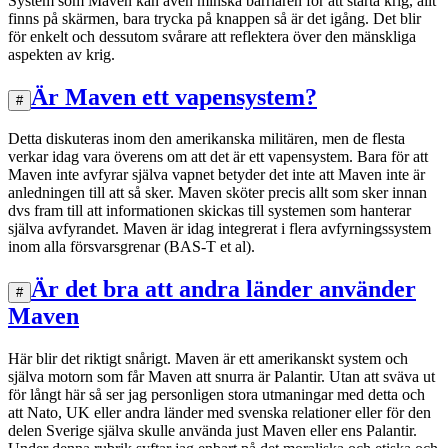
System som Maven kan även minska barriären för att starta krig, allt
finns på skärmen, bara trycka på knappen så är det igång. Det blir
för enkelt och dessutom svårare att reflektera över den mänskliga
aspekten av krig.
Är Maven ett vapensystem?
#
Detta diskuteras inom den amerikanska militären, men de flesta
verkar idag vara överens om att det är ett vapensystem. Bara för att
Maven inte avfyrar själva vapnet betyder det inte att Maven inte är
anledningen till att så sker. Maven sköter precis allt som sker innan
dvs fram till att informationen skickas till systemen som hanterar
själva avfyrandet. Maven är idag integrerat i flera avfyrningssystem
inom alla försvarsgrenar (BAS-T et al).
Är det bra att andra länder använder
#
Maven
Här blir det riktigt snårigt. Maven är ett amerikanskt system och
själva motorn som får Maven att snurra är Palantir. Utan att sväva ut
för långt här så ser jag personligen stora utmaningar med detta och
att Nato, UK eller andra länder med svenska relationer eller för den
delen Sverige själva skulle använda just Maven eller ens Palantir.