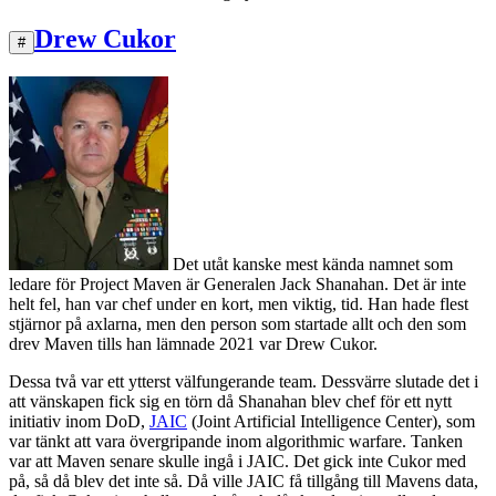
Drew Cukor
#
Det utåt kanske mest kända namnet som
ledare för Project Maven är Generalen Jack Shanahan. Det är inte
helt fel, han var chef under en kort, men viktig, tid. Han hade flest
stjärnor på axlarna, men den person som startade allt och den som
drev Maven tills han lämnade 2021 var Drew Cukor.
Dessa två var ett ytterst välfungerande team. Dessvärre slutade det i
att vänskapen fick sig en törn då Shanahan blev chef för ett nytt
initiativ inom DoD,
JAIC
(Joint Artificial Intelligence Center), som
var tänkt att vara övergripande inom algorithmic warfare. Tanken
var att Maven senare skulle ingå i JAIC. Det gick inte Cukor med
på, så då blev det inte så. Då ville JAIC få tillgång till Mavens data,