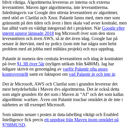
blivit viktiga. Algoritmerna levereras av interna och externa
leverantörer. Maven äger algoritmerna, inte leverantörerna.
Inledningsvis var Google den största leverantören av algoritmer,
med stöd av Clarifai och Xnor. Palantir fanns med, men mer som
gränssnitt på den tiden och även i liten skala vad avser kontrakt, men
har alltid varit en väldigt integrerad del i projektet. När
Google efter
internt uppror lämnade 2018
tog Microsoft över som den stora
leverantören och även AWS, så är det även idag. Google har på
senare år återvänt, med ny policy (som inte har några som helst
problem med att jobba med militära projekt) och nya uppdrag.
Palantir är numera den centrala leverantören och idag är kontraktet
på över
$1.3B över 5år
(nyligen utökats från $480M). Jag har
tidigare skrivit en genomgång av
varför Palantir ofta anses
kontroversiellt
samt en faktapost om
vad Palantir är och inte är
.
Det är Microsoft, AWS och Clarifai som i grunden levererar det
mest betydelsefulla i Maven dvs algoritmerna. Det är också detta
som utgör grunden för det som i Maven är “AI” och det som kallas
algorithmic warfare. Även om Palantir touchar området är de inte i
närheten av till exempel Microsoft.
Som nämns senare i posten är data-labelling viktigt och Enabled
Intelligence fick precis
ett uppdrag från Maven inom området på
$708MUSD
.