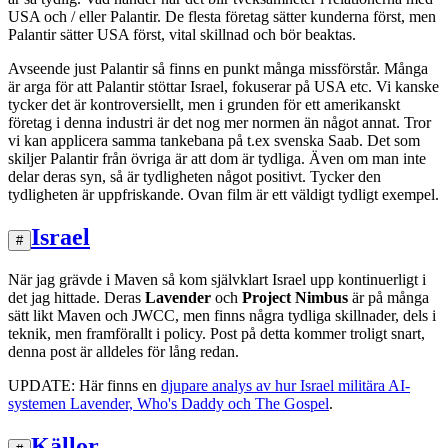
USA och / eller Palantir. De flesta företag sätter kunderna först, men
Palantir sätter USA först, vital skillnad och bör beaktas.
Avseende just Palantir så finns en punkt många missförstår. Många
är arga för att Palantir stöttar Israel, fokuserar på USA etc. Vi kanske
tycker det är kontroversiellt, men i grunden för ett amerikanskt
företag i denna industri är det nog mer normen än något annat. Tror
vi kan applicera samma tankebana på t.ex svenska Saab. Det som
skiljer Palantir från övriga är att dom är tydliga. Även om man inte
delar deras syn, så är tydligheten något positivt. Tycker den
tydligheten är uppfriskande. Ovan film är ett väldigt tydligt exempel.
Israel
#
När jag grävde i Maven så kom självklart Israel upp kontinuerligt i
det jag hittade. Deras
Lavender
och
Project Nimbus
är på många
sätt likt Maven och JWCC, men finns några tydliga skillnader, dels i
teknik, men framförallt i policy. Post på detta kommer troligt snart,
denna post är alldeles för lång redan.
UPDATE: Här finns en
djupare analys av hur Israel militära AI-
systemen Lavender, Who's Daddy och The Gospel
.
Källor