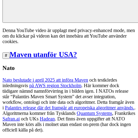
Denna YouTube video är upplagt med privacy-enhanced mode, men
om du klickar på videon kan det innebära att YouTube använder
cookies.
Maven utanför USA?
#
Nato
Nato beslutade i april 2025 att införa Maven
och testkördes
inledningsvis
på AWS region Stockholm
. Här kommer dock
tiidigare nämnd namnförvirring in i bilden igen. I NATOs release
står “Palantirs Maven Smart System” det avser integration,
workflow, ontologi och inte data och algoritmer. Detta framgår även
i
Palantirs release där det framgår att europeiska algoritmer används.
.
Algoritmerna kommer från Tysklands
Quantum Systems
, Frankrikes
Safran.ai
och UKs
Hadean
. Det finns även uppgifter att NATO
Maven inte körs alls i molnet utan endast on-prem (har dock ingen
officiell källa på det).