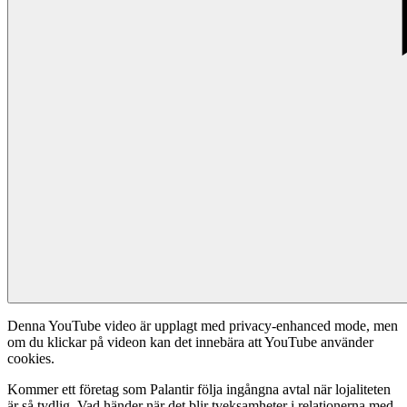
Denna YouTube video är upplagt med privacy-enhanced mode, men
om du klickar på videon kan det innebära att YouTube använder
cookies.
Kommer ett företag som Palantir följa ingångna avtal när lojaliteten
är så tydlig. Vad händer när det blir tveksamheter i relationerna med