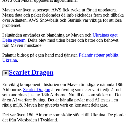
AWS och Maxar uppdaterat algoritmerna.
Maven var även supersegt. AWS fick rycka ut för att uppdatera.
Massa data och paket förlorades då info skickades fram och tillbaka
över Atlanten. AWS Snowballs och Starlink var viktiga för att lösa
problemet.
I slutänden användes en blandning av Maven och
Ukrainas eget
Delta system
. Delta blev med tiden bättre och bättre och behovet
från Maven minskade.
Palantir bidrog på egen hand med tjänster.
Palantir stöttar publikt
Ukraina
.
Scarlet Dragon
#
En viktig komponent i historien om Maven är tidigare nämnda 18th
Airbourne.
Scarlet Dragon
är en övning som sker vart tredje år och
som anordnas just av 18th Airborne. Nu till det som sticker ut. Det
är en AI warfare övning. Det är här alla prylar med AI testas i en
riktig miljö. Maven har givetvis varit en konstant deltagare.
Det var även 18th Airborne som skötte stödet till Ukraina. De gjorde
det från Wiesbaden i Tyskland.