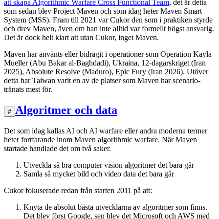
att skapa Algorithmic Warfare Cross Functional Team
, det är detta
som sedan blev Project Maven och som idag heter Maven Smart
System (MSS). Fram till 2021 var Cukor den som i praktiken styrde
och drev Maven, även om han inte alltid var formellt högst ansvarig.
Det är dock helt klart att utan Cukor, inget Maven.
Maven har använts eller bidragit i operationer som Operation Kayla
Mueller (Abu Bakar al-Baghdadi), Ukraina, 12-dagarskriget (Iran
2025), Absolute Resolve (Maduro), Epic Fury (Iran 2026). Utöver
detta har Taiwan varit en av de platser som Maven har scenario-
tränats mest för.
Algoritmer och data
#
Det som idag kallas AI och AI warfare eller andra moderna termer
heter fortfarande inom Maven algorithmic warfare. När Maven
startade handlade det om två saker.
Utveckla så bra computer vision algoritmer det bara går
Samla så mycket bild och video data det bara går
Cukor fokuserade redan från starten 2011 på att:
Knyta de absolut bästa utvecklarna av algoritmer som finns.
Det blev först Google, sen blev det Microsoft och AWS med