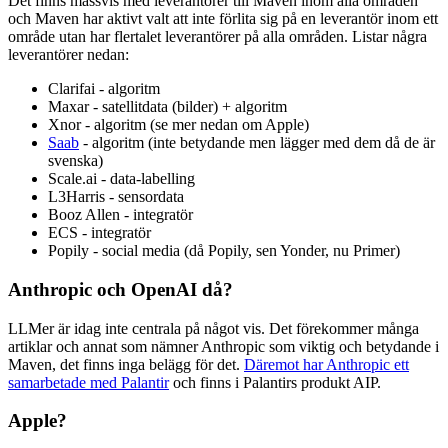
Det finns massvis med leverantörer till Maven inom alla områden
och Maven har aktivt valt att inte förlita sig på en leverantör inom ett
område utan har flertalet leverantörer på alla områden. Listar några
leverantörer nedan:
Clarifai - algoritm
Maxar - satellitdata (bilder) + algoritm
Xnor - algoritm (se mer nedan om Apple)
Saab
- algoritm (inte betydande men lägger med dem då de är
svenska)
Scale.ai - data-labelling
L3Harris - sensordata
Booz Allen - integratör
ECS - integratör
Popily - social media (då Popily, sen Yonder, nu Primer)
Anthropic och OpenAI då?
LLMer är idag inte centrala på något vis. Det förekommer många
artiklar och annat som nämner Anthropic som viktig och betydande i
Maven, det finns inga belägg för det.
Däremot har Anthropic ett
samarbetade med Palantir
och finns i Palantirs produkt AIP.
Apple?