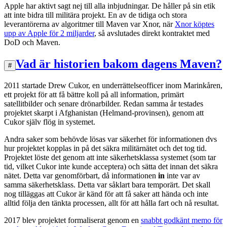
Apple har aktivt sagt nej till alla inbjudningar. De håller på sin etik
att inte bidra till militära projekt. En av de tidiga och stora
leverantörerna av algoritmer till Maven var Xnor, när
Xnor köptes
upp av Apple för 2 miljarder
, så avslutades direkt kontraktet med
DoD och Maven.
Vad är historien bakom dagens Maven?
#
2011 startade Drew Cukor, en underrättelseofficer inom Marinkåren,
ett projekt för att få bättre koll på all information, primärt
satellitbilder och senare drönarbilder. Redan samma år testades
projektet skarpt i Afghanistan (Helmand-provinsen), genom att
Cukor själv flög in systemet.
Andra saker som behövde lösas var säkerhet för informationen dvs
hur projektet kopplas in på det säkra militärnätet och det tog tid.
Projektet löste det genom att inte säkerhetsklassa systemet (som tar
tid, vilket Cukor inte kunde acceptera) och sätta det innan det säkra
nätet. Detta var genomförbart, då informationen
in
inte var av
samma säkerhetsklass. Detta var såklart bara temporärt. Det skall
nog tilläggas att Cukor är känd för att få saker att hända och inte
alltid följa den tänkta processen, allt för att hålla fart och nå resultat.
2017 blev projektet formaliserat genom en
snabbt godkänt memo för