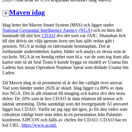
Maven idag
#
Idag heter det Maven Smart System (MSS) och ligger under
National Geospatial Intelligence Agency (NGA)
och en liten del
hamnade till slut hos
CDAO
dvs det som var JAIC. Shanahan fick
till slut delvis sin vilja igenom även om han själv redan gått i
pension. NGA är troligt en rättvisande hemmaplats. Det är
fortfarande underrättelser, kartor, bilder och analys av dessa som är
nyckeln. NGA är en hemlig enhet som bl.a. var de som tog fram alla
kartor mm så att Seal Team 6 kunde bygga en modell av Usama bin
Ladens hus innan Operation Neptune Spear som dödade Usama bin
Laden.
Då Maven idag är så prominent så är det lite catfight över ansvar.
Vad som händer under 2026 är oklart. Idag ligger ca 80% av data
hos NGA. Det är allt relaterat till imaging och kartor dvs den stora
delen. De 20% som är hos CDAO är data relaterat till sensor och
taktisk utrustning. Detta samtidigt som det övergripande AI ansvaret
ligger hos CDAO. Varför tar jag upp det igen, jo för den video som
cirkulerat väldigt brett sista tiden är en presentation från Palantirs
konferens AIPCON och hålls av chefen för CDAO. CDAO har en
kul URL:
https://www.ai.mil.