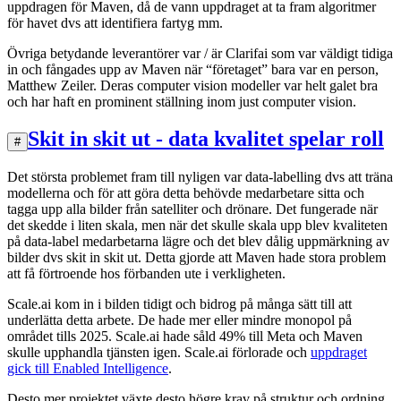
uppdragen för Maven, då de vann uppdraget at ta fram algoritmer
för havet dvs att identifiera fartyg mm.
Övriga betydande leverantörer var / är Clarifai som var väldigt tidiga
in och fångades upp av Maven när “företaget” bara var en person,
Matthew Zeiler. Deras computer vision modeller var helt galet bra
och har haft en prominent ställning inom just computer vision.
Skit in skit ut - data kvalitet spelar roll
#
Det största problemet fram till nyligen var data-labelling dvs att träna
modellerna och för att göra detta behövde medarbetare sitta och
tagga upp alla bilder från satelliter och drönare. Det fungerade när
det skedde i liten skala, men när det skulle skala upp blev kvaliteten
på data-label medarbetarna lägre och det blev dålig uppmärkning av
bilder dvs skit in skit ut. Detta gjorde att Maven hade stora problem
att få förtroende hos förbanden ute i verkligheten.
Scale.ai kom in i bilden tidigt och bidrog på många sätt till att
underlätta detta arbete. De hade mer eller mindre monopol på
området tills 2025. Scale.ai hade såld 49% till Meta och Maven
skulle upphandla tjänsten igen. Scale.ai förlorade och
uppdraget
gick till Enabled Intelligence
.
Desto mer projektet växte desto högre krav på struktur och ordning