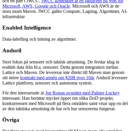
och en part i JWCC.
JWCC kontraktet är en jaktlicens på $9B för
Microsoft, AWS, Google och Oracle
. Microsoft och AWS är de
stora inom Maven. JWCC gäller Compute, Lagring, Algoritmer, AI-
infrastruktur
Enabled Intelligence
Data-labelling och träning av algoritmer.
Anduril
Stort fokus på sensorer och taktisk utrustning. De feedar idag in
realtids data från bl.a. sensorer. Detta genom integration mellan
Lattice och Maven. De levererar inte direkt till Maven utan genom
sitt större
kontrakt med armén om $20B över 10år
. Anduril leverarer
Lattice plattform, sensorer och autonoma system.
För den intresserade är
Joe Rogan avsnittet med Palmer Luckey
intressant. Han berättar mycket öppet om olika DoD projekt,
konkurrensen med Microsoft på flera områden samt visar upp en del
av den taktiska utrustning de har och hur sensorerna fungerar.
Övriga