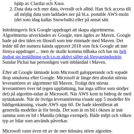
hjälp av Clarifai och Xnor.
Data data och mer data, överallt och alltid. Han fick access till
all möjlig data som laddades ner på bl.a. portable AWS-moln
(det som idag kallas Snowballs) eller på annat sätt.
Inledningsvis fick Google uppdraget att skapa algoritmerna.
Algoritmerna utvecklades av Google, men ägdes av Maven. Google
hade på den tiden en filosofi som inte rimmade med Maven. Det
ledde till det numera kända upproret 2018 som fick Google att inte
förnya uppdraget ... men de skulle komma tillbaka och har nu
helt
ändrat sin inställning och t.o.m aktivt säljer på försvarsindustrin
.
Sundar Pichai har personligen varit inblandad i Maven.
Efter att Google lämnade kom Microsoft galopperande och sopade
ihop smulorna efter Google. Microsoft är länge den absolut största
leverantören av algoritmer till Maven. Troligt den största
leverantören över tid (egen uppfattning, har inga siffror som stödjer
det) på algoritm-sidan är Microsoft. När AWS kom in bidrog de med
nytänkande. När de övriga leverantörerna visade upp 5 modeller för
bildigenkänning, visade AWS upp 60. De hade identifierat att
generella modeller är för breda. Det som är en bil i öknen är inte
samma som en bil i Manilla (riktiga exempel). Både miljö och vilken
typ av bilar som används påverkar.
Microsoft vann även ett av de mer tidsnära större algoritm-