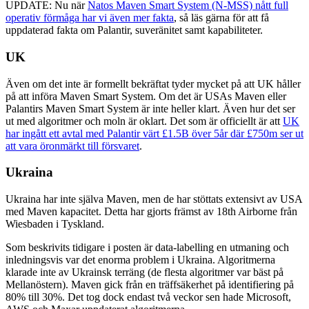
UPDATE: Nu när
Natos Maven Smart System (N-MSS) nått full
operativ förmåga har vi även mer fakta
, så läs gärna för att få
uppdaterad fakta om Palantir, suveränitet samt kapabiliteter.
UK
Även om det inte är formellt bekräftat tyder mycket på att UK håller
på att införa Maven Smart System. Om det är USAs Maven eller
Palantirs Maven Smart System är inte heller klart. Även hur det ser
ut med algoritmer och moln är oklart. Det som är officiellt är att
UK
har ingått ett avtal med Palantir värt £1.5B över 5år där £750m ser ut
att vara öronmärkt till försvaret
.
Ukraina
Ukraina har inte själva Maven, men de har stöttats extensivt av USA
med Maven kapacitet. Detta har gjorts främst av 18th Airborne från
Wiesbaden i Tyskland.
Som beskrivits tidigare i posten är data-labelling en utmaning och
inledningsvis var det enorma problem i Ukraina. Algoritmerna
klarade inte av Ukrainsk terräng (de flesta algoritmer var bäst på
Mellanöstern). Maven gick från en träffsäkerhet på identifiering på
80% till 30%. Det tog dock endast två veckor sen hade Microsoft,