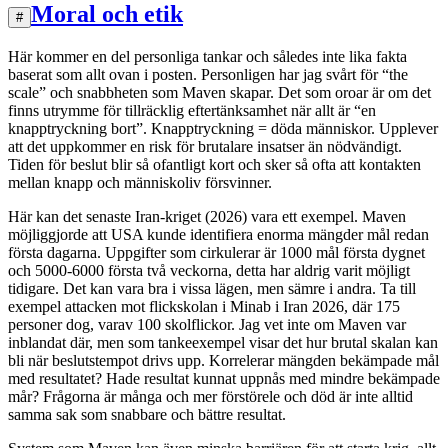
Moral och etik
#
Här kommer en del personliga tankar och således inte lika fakta
baserat som allt ovan i posten. Personligen har jag svårt för “the
scale” och snabbheten som Maven skapar. Det som oroar är om det
finns utrymme för tillräcklig eftertänksamhet när allt är “en
knapptryckning bort”. Knapptryckning = döda människor. Upplever
att det uppkommer en risk för brutalare insatser än nödvändigt.
Tiden för beslut blir så ofantligt kort och sker så ofta att kontakten
mellan knapp och människoliv försvinner.
Här kan det senaste Iran-kriget (2026) vara ett exempel. Maven
möjliggjorde att USA kunde identifiera enorma mängder mål redan
första dagarna. Uppgifter som cirkulerar är 1000 mål första dygnet
och 5000-6000 första två veckorna, detta har aldrig varit möjligt
tidigare. Det kan vara bra i vissa lägen, men sämre i andra. Ta till
exempel attacken mot flickskolan i Minab i Iran 2026, där 175
personer dog, varav 100 skolflickor. Jag vet inte om Maven var
inblandat där, men som tankeexempel visar det hur brutal skalan kan
bli när beslutstempot drivs upp. Korrelerar mängden bekämpade mål
med resultatet? Hade resultat kunnat uppnås med mindre bekämpade
mår? Frågorna är många och mer förstörele och död är inte alltid
samma sak som snabbare och bättre resultat.