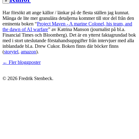
#
Har försökt att ange källor / länkar på de flesta ställen jag kunnat.
Många de lite mer granulära detaljerna kommer till stor del från den
eminenta boken “
Project Maven - A marine Colonel, his team, and
the dawn of AI warfare
” av Katrina Manson (journalist på bl.a.
Financial Times och Bloomberg). Det är en ytterst faktagrundad bok
med i stort uteslutande förstahandsuppgifter från intervjuer med alla
inblandade bl.a. Drew Cukor. Boken finns där böcker finns
(
storytel
,
amazon
).
← Fler bloggposter
© 2026 Fredrik Stenbeck.