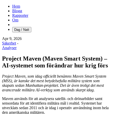
Hem
Blogg
Rapporter
Om
Dag / Natt
Apr 9, 2026
Säkerhet
-
Analyser
Project Maven (Maven Smart System) –
AI-systemet som förändrar hur krig förs
Project Maven, som idag officiellt benämns Maven Smart System
(MSS), är kanske det mest betydelsefulla militära system som
skapats sedan Manhattan-projektet. Det är även troligt det mest
avancerade militära AI-verktyg som används skarpt idag.
Maven används för att analysera satellit- och drönarbilder samt
sensordata för att identifiera militära mål i realtid. Systemet har
utvecklats sedan 2011 och är idag i operativ användning inom hela
den amerikanska militären.