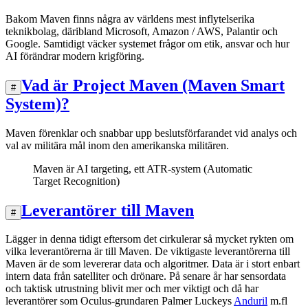
Bakom Maven finns några av världens mest inflytelserika
teknikbolag, däribland Microsoft, Amazon / AWS, Palantir och
Google. Samtidigt väcker systemet frågor om etik, ansvar och hur
AI förändrar modern krigföring.
Vad är Project Maven (Maven Smart
#
System)?
Maven förenklar och snabbar upp beslutsförfarandet vid analys och
val av militära mål inom den amerikanska militären.
Maven är AI targeting, ett ATR-system (Automatic
Target Recognition)
Leverantörer till Maven
#
Lägger in denna tidigt eftersom det cirkulerar så mycket rykten om
vilka leverantörerna är till Maven. De viktigaste leverantörerna till
Maven är de som levererar data och algoritmer. Data är i stort enbart
intern data från satelliter och drönare. På senare år har sensordata
och taktisk utrustning blivit mer och mer viktigt och då har
leverantörer som Oculus-grundaren Palmer Luckeys
Anduril
m.fl