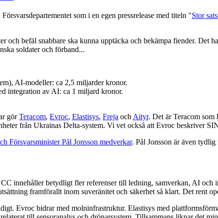
örsvarsdepartementet som i en egen pressrelease med titeln "
Stor sat
ater och befäl snabbare ska kunna upptäcka och bekämpa fiender. Det 
enska soldater och förband...
em), AI-modeller: ca 2,5 miljarder kronor.
d integration av AI: ca 1 miljard kronor.
tar gör
Teracom
,
Evroc
,
Elastisys
,
Freja
och
Aityr
. Det är Teracom som h
renheter från Ukrainas Delta-system. Vi vet också att Evroc beskriver 
h Försvarsminister Pål Jonsson medverkar
. Pål Jonsson är även tydl
ehåller betydligt fler referenser till ledning, samverkan, AI och intero
tsättning framförallt inom suveränitet och säkerhet så klart. Det rent op
idigt. Evroc bidrar med molninfrastruktur. Elastisys med plattformsför
elaterat till sensoranalys och drönarsystem. Tillsammans liknar det mind