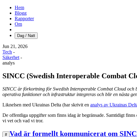
Hem
Blogg
Rapporter
Om
Dag / Natt
Jun 21, 2026
Tech
-
Säkerhet
-
analys
SINCC (Swedish Interoperable Combat Cl
SINCC är förkortning för Swedish Interoperable Combat Cloud och beskr
operativa funktioner och infrastruktur integreras och blir en nästa g
Liknelsen med Ukrainas Delta (har skrivit en
analys av Ukrainas Delt
De offentliga uppgifter som finns idag är begränsade. Samtidigt finns
vi vet och vad vi tror.
Vad är formellt kommunicerat om SIN
#