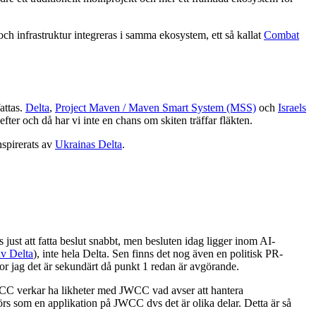
 och infrastruktur integreras i samma ekosystem, ett så kallat
Combat
attas.
Delta
,
Project Maven / Maven Smart System (MSS)
och
Israels
ter och då har vi inte en chans om skiten träffar fläkten.
nspirerats av
Ukrainas Delta
.
st att fatta beslut snabbt, men besluten idag ligger inom AI-
av Delta
), inte hela Delta. Sen finns det nog även en politisk PR-
ror jag det är sekundärt då punkt 1 redan är avgörande.
NCC verkar ha likheter med JWCC vad avser att hantera
rs som en applikation på JWCC dvs det är olika delar. Detta är så