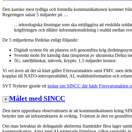
Den kanske mest tydliga och formella kommunikationen kommer från F
Regeringen satsar 5 miljarder på …
…teknologiska lösningar som ska möjliggöra att enskilda sold
krigföringen och tillåter informationsdelning i realtid mellan sv
De 5 miljarderna fördelas enligt följande:
Digitalt system för att planera och genomföra krig (ledningssyst
Svenskt moln för känslig data (inspirerat av ukrainska Delta) me
5G, satellitlänkar, nätverk, krypto: 1,5 miljarder kronor.
Vi vet även att det så klart gäller Försvarsmakten samt FMV, men del
kopplas till NATO-interoperabilitet, AI, realtidsinformation och erfa
SVT Nyheter gjorde ett
inslag om SINCC där både Försvarsmakten oc
Målet med SINCC
#
Den mest uppenbara observationen är att kommunikationen kring SINCC inn
betyder inte att infrastrukturen är oviktig. Tvärtom är den en grundföru
Om man betraktar de deltagande aktörerna framträder flera lager samt
kommunikation. Aityr med AI-relaterade förmågor, vilket sannolikt är r