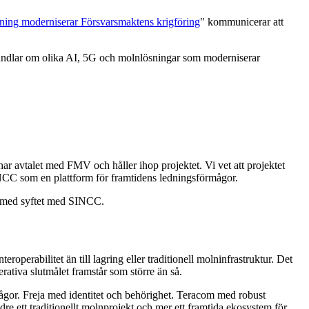
sning moderniserar Försvarsmaktens krigföring
" kommunicerar att
handlar om olika AI, 5G och molnlösningar som moderniserar
ar avtalet med FMV och håller ihop projektet. Vi vet att projektet
SINCC som en plattform för framtidens ledningsförmågor.
ig med syftet med SINCC.
perabilitet än till lagring eller traditionell molninfrastruktur. Det
erativa slutmålet framstår som större än så.
mågor. Freja med identitet och behörighet. Teracom med robust
re ett traditionellt molnprojekt och mer ett framtida ekosystem för