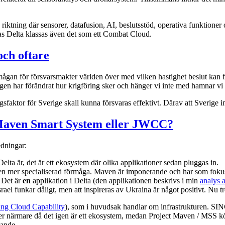
n riktning där sensorer, datafusion, AI, beslutsstöd, operativa funktioner
s Delta klassas även det som ett Combat Cloud.
och oftare
örmågan för försvarsmakter världen över med vilken hastighet beslut kan f
en har förändrat hur krigföring sker och hänger vi inte med hamnar vi ef
ngsfaktor för Sverige skall kunna försvaras effektivt. Därav att Sverige i
 Maven Smart System eller JWCC?
edningar:
lta är, det är ett ekosystem där olika applikationer sedan pluggas in.
 mer specialiserad förmåga. Maven är imponerande och har som fokus ju
. Det är
en
applikation i Delta (den applikationen beskrivs i min
analys 
ael funkar dåligt, men att inspireras av Ukraina är något positivt. Nu t
ing Cloud Capability
), som i huvudsak handlar om infrastrukturen. SI
gger närmare då det igen är ett ekosystem, medan Project Maven / MSS kö
nande.