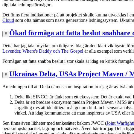
digitala ledningsförmågor.
Det finns flera indikationer på att projektet skulle kunna utvecklas i e
Cloud
som ofta nämns som nästa generations ledningssystem. Ukraina
Ökad förmåga att fatta beslut snabbare 
#
Detta har jag talat mycket om tidigare. Idag är den klart viktigaste f
Lavender, Where's Daddy och The Gospel
är alla exempel som verklig
Förmågan att fatta snabba beslut i stor skala är idag en kritisk framgå
Ukrainas Delta, USAs Project Maven /
#
Anledningen till att Delta nämns som inspiration tror jag är av två anl
Delta likt SINCC, är tänkt som ett ekosystem Det är exakt vad De
Delta är ett bredare ekosystem medan Project Maven / MSS är en
targetting dvs att identifiera mål genom bild- och sensor-analys
vinkel. Att idag kommunicera att man inspireras av USA eller Isr
Sen finns även likheter med tankesättet bakom JWCC (
Joint Warfight
beräkningskapacitet, lagring och nätverk. Även här tror jag Delta li
klart till stor del på grund av skala, då grundprinciperna kanske är lik