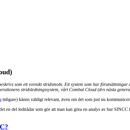
oud)
ivs som ett svenskt stridsmoln. Ett system som har förutsättningar att u
enerationens stridsledningssystem, vårt Combat Cloud (dvs nästa genera
a
tidigare) känns väldigt relevant, även om det som just nu kommunicerat
 det en del ledtrådar som gör att man kan göra en analys av hur SINCC ka
CC?