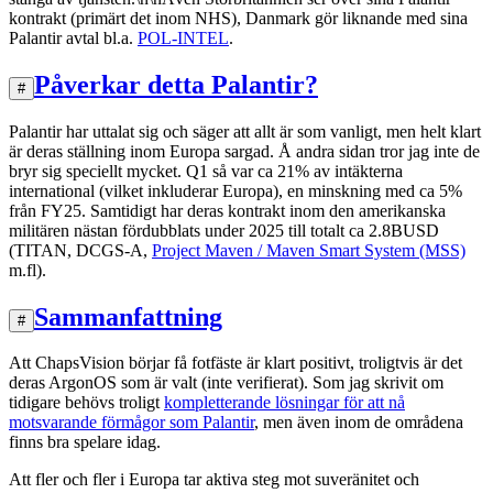
kontrakt (primärt det inom NHS), Danmark gör liknande med sina
Palantir avtal bl.a.
POL-INTEL
.
Påverkar detta Palantir?
#
Palantir har uttalat sig och säger att allt är som vanligt, men helt klart
är deras ställning inom Europa sargad. Å andra sidan tror jag inte de
bryr sig speciellt mycket. Q1 så var ca 21% av intäkterna
international (vilket inkluderar Europa), en minskning med ca 5%
från FY25. Samtidigt har deras kontrakt inom den amerikanska
militären nästan fördubblats under 2025 till totalt ca 2.8BUSD
(TITAN, DCGS-A,
Project Maven / Maven Smart System (MSS)
m.fl).
Sammanfattning
#
Att ChapsVision börjar få fotfäste är klart positivt, troligtvis är det
deras ArgonOS som är valt (inte verifierat). Som jag skrivit om
tidigare behövs troligt
kompletterande lösningar för att nå
motsvarande förmågor som Palantir
, men även inom de områdena
finns bra spelare idag.
Att fler och fler i Europa tar aktiva steg mot suveränitet och