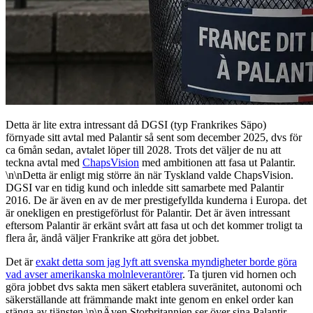
Detta är lite extra intressant då DGSI (typ Frankrikes Säpo)
förnyade sitt avtal med Palantir så sent som december 2025, dvs för
ca 6mån sedan, avtalet löper till 2028. Trots det väljer de nu att
teckna avtal med
ChapsVision
med ambitionen att fasa ut Palantir.
\n\nDetta är enligt mig större än när Tyskland valde ChapsVision.
DGSI var en tidig kund och inledde sitt samarbete med Palantir
2016. De är även en av de mer prestigefyllda kunderna i Europa. det
är onekligen en prestigeförlust för Palantir. Det är även intressant
eftersom Palantir är erkänt svårt att fasa ut och det kommer troligt ta
flera år, ändå väljer Frankrike att göra det jobbet.
Det är
exakt detta som jag lyft att svenska myndigheter borde göra
vad avser amerikanska molnleverantörer
. Ta tjuren vid hornen och
göra jobbet dvs sakta men säkert etablera suveränitet, autonomi och
säkerställande att främmande makt inte genom en enkel order kan
stänga av tjänsten.\n\nÄven Storbritannien ser över sina Palantir