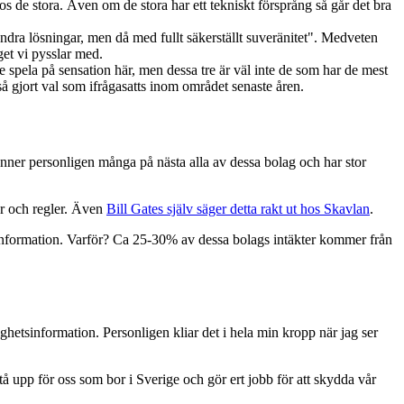
hos de stora. Även om de stora har ett tekniskt försprång så går det bra
andra lösningar, men då med fullt säkerställt suveränitet". Medveten
get vi pysslar med.
pela på sensation här, men dessa tre är väl inte de som har de mest
 gjort val som ifrågasatts inom området senaste åren.
änner personligen många på nästa alla av dessa bolag och har stor
ar och regler. Även
Bill Gates själv säger detta rakt ut hos Skavlan
.
 information. Varför? Ca 25-30% av dessa bolags intäkter kommer från
ghetsinformation. Personligen kliar det i hela min kropp när jag ser
Stå upp för oss som bor i Sverige och gör ert jobb för att skydda vår