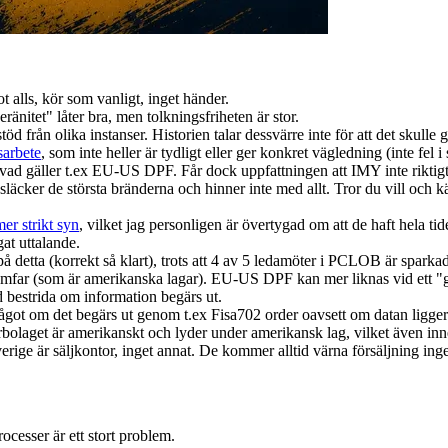
t alls, kör som vanligt, inget händer.
änitet" låter bra, men tolkningsfriheten är stor.
ån olika instanser. Historien talar dessvärre inte för att det skulle gö
sarbete
, som inte heller är tydligt eller ger konkret vägledning (inte fel i
vad gäller t.ex EU-US DPF. Får dock uppfattningen att IMY inte riktigt 
ker de största bränderna och hinner inte med allt. Tror du vill och kä
r strikt syn
, vilket jag personligen är övertygad om att de haft hela ti
at uttalande.
 detta (korrekt så klart), trots att 4 av 5 ledamöter i PCLOB är sparka
umfar (som är amerikanska lagar). EU-US DPF kan mer liknas vid ett 
id bestrida om information begärs ut.
ot om det begärs ut genom t.ex Fisa702 order oavsett om datan ligger i
bolaget är amerikanskt och lyder under amerikansk lag, vilket även inn
ge är säljkontor, inget annat. De kommer alltid värna försäljning inget a
esser är ett stort problem.