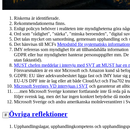
Riskerna är identifierade.
Rekommendationerna finns.
Enligt policyn behöver i realiteten inte myndigheterna göra någo
Ord som "rådighet", "stärka", "minska beroenden", "digital suver
Det talas mycket om samordning, gemensam upphandling och stöd fr
Det hänvisas till MCFs
Metodstöd för systematisks information
IMY refereras som myndighet för att tillhandahålla information 
GDPR eller hur myndigheter hanterar personuppgifter mm. De släc
utan faktastöd).
MUST chefen meddelar i intervju med SVT att MUST har en me
Försvarsmakten är en stor Microsoft och Amazon kund så befog
GDPR: EU låter adekvansbeslutet ligga fast och IMY lutar sig på
EU-US DPF inte är lag eller att både CloudAct och Fisa702 tr
Microsoft Sveriges VD intervjuas i SVT
och garanterar att allt
….men Microsoft Sverige kommer fortfarande inte få reda på någ
följer svensk lag, men det har ingen konkret betydelse då moder
Microsoft Sverige och andra amerikanska molnleverantörer i Sveri
Övriga reflektioner
#
Upphandlingslagar, upphandlingkompetens och upphandlingsproc