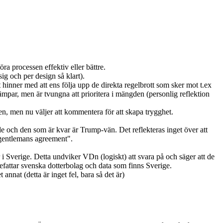
ra processen effektiv eller bättre.
 sig och per design så klart).
hinner med att ens följa upp de direkta regelbrott som sker mot t.ex
mpar, men är tvungna att prioritera i mängden (personlig reflektion
den, men nu väljer att kommentera för att skapa trygghet.
de och den som är kvar är Trump-vän. Det reflekteras inget över att
"gentlemans agreement".
 Sverige. Detta undviker VDn (logiskt) att svara på och säger att de
efattar svenska dotterbolag och data som finns Sverige.
nnat (detta är inget fel, bara så det är)