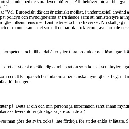
t uteslutande med de stora leverantörerna. Allt behöver inte alltid ligga 
t 1).
t "Välj Europeiskt där det är tekniskt möjligt, i undantagsfall använd 
kapat policyn och myndigheterna är fristående samt att ministerstyre är in
het tillsammans med Lantmäteriet och Trafikverket. Nu skall jag inte s
och ur minnet känns det som att de har ok trackrecord, även om de också
, kompetenta och tillhandahåller ytterst bra produkter och lösningar. K
era samt en ytterst oberäknelig administration som konsekvent bryter lag
 de kommer att kämpa och bestrida om amerikanska myndigheter begär ut
ala för bolagen.
 sitter på. Detta är din och min personliga information samt annan myndi
kanska leverantörer (duktiga säljare som de är).
ver man göra det svåra också, inte fördröja för att det enkla är lättare. 