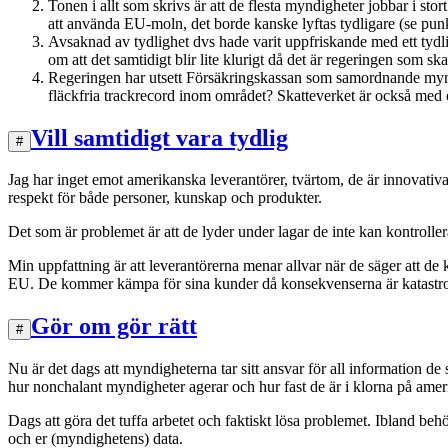
Tonen i allt som skrivs är att de flesta myndigheter jobbar i stor
att använda EU-moln, det borde kanske lyftas tydligare (se punk
Avsaknad av tydlighet dvs hade varit uppfriskande med ett tydlig
om att det samtidigt blir lite klurigt då det är regeringen som s
Regeringen har utsett Försäkringskassan som samordnande myndig
fläckfria trackrecord inom området? Skatteverket är också med 
Vill samtidigt vara tydlig
#
Jag har inget emot amerikanska leverantörer, tvärtom, de är innovativa
respekt för både personer, kunskap och produkter.
Det som är problemet är att de lyder under lagar de inte kan kontroll
Min uppfattning är att leverantörerna menar allvar när de säger att
EU. De kommer kämpa för sina kunder då konsekvenserna är katastrof
Gör om gör rätt
#
Nu är det dags att myndigheterna tar sitt ansvar för all information de
hur nonchalant myndigheter agerar och hur fast de är i klorna på ameri
Dags att göra det tuffa arbetet och faktiskt lösa problemet. Ibland behö
och er (myndighetens) data.