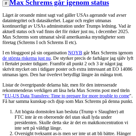
Max Schrems går igenom status
#
Läget är oroande minst sagt vad gäller USAs agerande vad avser
dataintegritet och datasäkerhet. Lagar och regler utmanas
kontinuerligt av USAs adminstration under Trumps ledning. Vad är
aktuell status och vad finns det för risker just nu, i december 2025.
Max Schrems som utmanat såväl amerikanska myndigheter som
företag (Schrems I och Schrems II etc).
I en bloggpost på sin organisation
NOYB
går Max Schrems igenom
de största riskerna just nu
. De styrker precis de farhågor jag själv lyft
i flertalet poster tidigare. Framför all punkt 2 och 3 är något jag
skrivit mycket om i tidigare poster och extra intressant att EO 14086
utmanas igen. Den har överlevt betydligt längre än många trott.
Listar de övergripande delarna här, men för den intresserade
rekommenderas verkligen att läsa hela Max Screms post med titeln
"
EU-US Data Transfers: Time to prepare for more trouble to come
".
Få har samma kunskap och djup som Max Schrems på denna punkt.
Att högsta domstolen kan besluta (Trump v Slaughter) att
FTC inte är en oberoende del utan skall lyda under
presidenten. Skulle detta ske är det en maktkoncentration vi
inte sett på väldigt länge.
Oversight tveksamt as-is men ser inte ut att bli bättre. Hänger