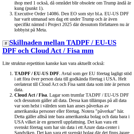
ihop med 1 också, då området blir obsolete om Trump ändå är
kung (punkt 1).
Executive Order 14086. Den EO som styr bl.a. EU-US DPF
har varit utmanad sen dag ett under Trump och är även
specifikt nämnd i Project 2025 där dessutom författaren nu är
lobbyist på Meta.
Skillnaden mellan TADPF / EU-US
#
DPF och Cloud Act / Fisa mm
Lite struktur-repetition kanske kan vara aktuellt också:
TADPF / EU-US DPF
. Avtal som ger EU företag lagligt stöd
i att föra över person data till godkända företag i USA. Helt
orelaterat till Cloud Act och Fisa samt data som inte är person
data.
Cloud Act / Fisa
. Lagar som trumfar TADPF / EU-US DPF
och dessutom gäller all data. Dessa kan tillämpas på all data
var som helst i välrden som kan anses påverkas av
amerikanska personer eller företag. Notera "påverkar" här.
Detta gäller alltså inte bara amerikanska bolag och data bara i
USA vilket är en generell uppfattning. Det kan vara ett
svenskt företag som har sin data i ett Azure data-center i
Sandviken. Det kan vara ett svenskt bolag där det finns ägare