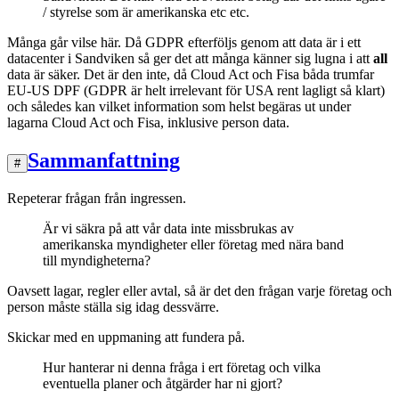
/ styrelse som är amerikanska etc etc.
Många går vilse här. Då GDPR efterföljs genom att data är i ett
datacenter i Sandviken så ger det att många känner sig lugna i att
all
data är säker. Det är den inte, då Cloud Act och Fisa båda trumfar
EU-US DPF (GDPR är helt irrelevant för USA rent lagligt så klart)
och således kan vilket information som helst begäras ut under
lagarna Cloud Act och Fisa, inklusive person data.
Sammanfattning
#
Repeterar frågan från ingressen.
Är vi säkra på att vår data inte missbrukas av
amerikanska myndigheter eller företag med nära band
till myndigheterna?
Oavsett lagar, regler eller avtal, så är det den frågan varje företag och
person måste ställa sig idag dessvärre.
Skickar med en uppmaning att fundera på.
Hur hanterar ni denna fråga i ert företag och vilka
eventuella planer och åtgärder har ni gjort?