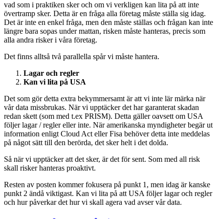
vad som i praktiken sker och om vi verkligen kan lita på att inte
övertramp sker. Detta är en fråga alla företag måste ställa sig idag.
Det är inte en enkel fråga, men den måste ställas och frågan kan inte
längre bara sopas under mattan, risken måste hanteras, precis som
alla andra risker i våra företag.
Det finns alltså två parallella spår vi måste hantera.
Lagar och regler
Kan vi lita på USA
Det som gör detta extra bekymmersamt är att vi inte lär märka när
vår data missbrukas. När vi upptäcker det har garanterat skadan
redan skett (som med t.ex PRISM). Detta gäller oavsett om USA
följer lagar / regler eller inte. När amerikanska myndigheter begär ut
information enligt Cloud Act eller Fisa behöver detta inte meddelas
på något sätt till den berörda, det sker helt i det dolda.
Så när vi upptäcker att det sker, är det för sent. Som med all risk
skall risker hanteras proaktivt.
Resten av posten kommer fokusera på punkt 1, men idag är kanske
punkt 2 ändå viktigast. Kan vi lita på att USA följer lagar och regler
och hur påverkar det hur vi skall agera vad avser vår data.