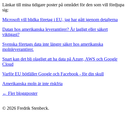
Länkar till mina tidigare poster på området för den som vill fördjupa
sig:
Microsoft vill blidka företag i EU, jag har gått igenom detaljerna
Datan hos amerikanska leverantörer? Är lagligt eller säkert
viktigast?
Svenska företags data inte längre säker hos amerikanska
molnleverantörer.
Snart kan det bli olagligt att ha data på Azure, AWS och Google
Cloud
Varför EU bötfäller Google och Facebook - för din skull
Amerikanska moln är inte riskfria
← Fler bloggposter
© 2026 Fredrik Stenbeck.