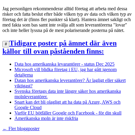
Jag personligen rekommenderar alltid företag att arbeta med dessa
risker och fatta beslut efter både vilken typ av data och vilken typ av
företag det är (finns fler punkter så klart). Hantera ämnet sakligt och
med fakta som bas samt inte svälja allt som leverantörerna "lovar"
och inte heller lyssna på de mest polariserande posterna på nätet.
Tidigare poster på ämnet där även
#
källor till ovan påståenden finns:
Data hos amerikanska levarantörer - status Dec 2025
Microsoft vill blidka företag i EU, jag har gått igenom
detaljerna
Datan hos amerikanska leverantörer? Är lagligt eller säkert
viktigast?
Svenska företags data inte längre säker hos amerikanska
molnleverantörer.
Snart kan det bli olagligt att ha data på Azure, AWS och
Google Cloud
Varför EU bötfäller Google och Facebook - för din skull
Amerikanska moln är inte riskfria
← Fler bloggposter