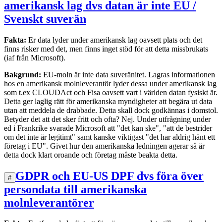
amerikansk lag dvs datan är inte EU /
Svenskt suverän
Fakta:
Er data lyder under amerikansk lag oavsett plats och det
finns risker med det, men finns inget stöd för att detta missbrukats
(iaf från Microsoft).
Bakgrund:
EU-moln är inte data suveränitet. Lagras informationen
hos en amerikansk molnleverantör lyder dessa under amerikansk lag
som t.ex CLOUDAct och Fisa oavsett vart i världen datan fysiskt är.
Detta ger laglig rätt för amerikanska myndigheter att begära ut data
utan att meddela de drabbade. Detta skall dock godkännas i domstol.
Betyder det att det sker fritt och ofta? Nej. Under utfrågning under
ed i Frankrike svarade Microsoft att "det kan ske", "att de bestrider
om det inte är legitimt" samt kanske viktigast "det har aldrig hänt ett
företag i EU". Givet hur den amerikanska ledningen agerar så är
detta dock klart oroande och företag måste beakta detta.
GDPR och EU-US DPF dvs föra över
#
persondata till amerikanska
molnleverantörer