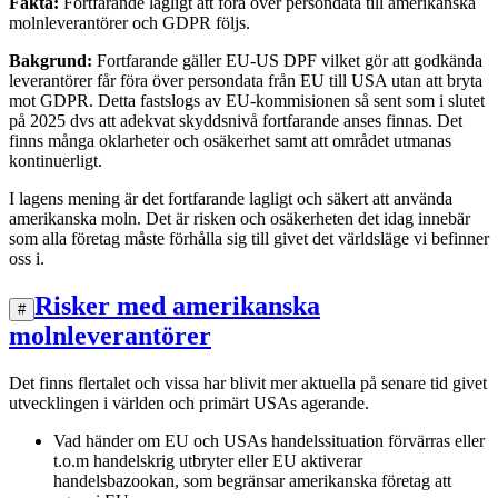
Fakta:
Fortfarande lagligt att föra över persondata till amerikanska
molnleverantörer och GDPR följs.
Bakgrund:
Fortfarande gäller EU-US DPF vilket gör att godkända
leverantörer får föra över persondata från EU till USA utan att bryta
mot GDPR. Detta fastslogs av EU-kommisionen så sent som i slutet
på 2025 dvs att adekvat skyddsnivå fortfarande anses finnas. Det
finns många oklarheter och osäkerhet samt att området utmanas
kontinuerligt.
I lagens mening är det fortfarande lagligt och säkert att använda
amerikanska moln. Det är risken och osäkerheten det idag innebär
som alla företag måste förhålla sig till givet det världsläge vi befinner
oss i.
Risker med amerikanska
#
molnleverantörer
Det finns flertalet och vissa har blivit mer aktuella på senare tid givet
utvecklingen i världen och primärt USAs agerande.
Vad händer om EU och USAs handelssituation förvärras eller
t.o.m handelskrig utbryter eller EU aktiverar
handelsbazookan, som begränsar amerikanska företag att