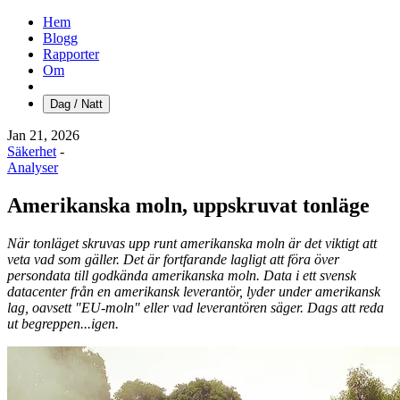
Hem
Blogg
Rapporter
Om
Dag / Natt
Jan 21, 2026
Säkerhet
-
Analyser
Amerikanska moln, uppskruvat tonläge
När tonläget skruvas upp runt amerikanska moln är det viktigt att
veta vad som gäller. Det är fortfarande lagligt att föra över
persondata till godkända amerikanska moln. Data i ett svensk
datacenter från en amerikansk leverantör, lyder under amerikansk
lag, oavsett "EU-moln" eller vad leverantören säger. Dags att reda
ut begreppen...igen.