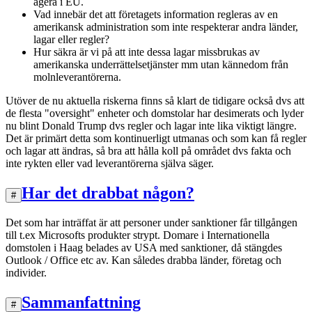
agera i EU.
Vad innebär det att företagets information regleras av en
amerikansk administration som inte respekterar andra länder,
lagar eller regler?
Hur säkra är vi på att inte dessa lagar missbrukas av
amerikanska underrättelsetjänster mm utan kännedom från
molnleverantörerna.
Utöver de nu aktuella riskerna finns så klart de tidigare också dvs att
de flesta "oversight" enheter och domstolar har desimerats och lyder
nu blint Donald Trump dvs regler och lagar inte lika viktigt längre.
Det är primärt detta som kontinuerligt utmanas och som kan få regler
och lagar att ändras, så bra att hålla koll på området dvs fakta och
inte rykten eller vad leverantörerna själva säger.
Har det drabbat någon?
#
Det som har inträffat är att personer under sanktioner får tillgången
till t.ex Microsofts produkter strypt. Domare i Internationella
domstolen i Haag belades av USA med sanktioner, då stängdes
Outlook / Office etc av. Kan således drabba länder, företag och
individer.
Sammanfattning
#