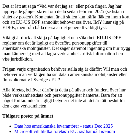
Det är lätt att säga “Vad var det jag sa” eller peka finger. Jag har
upprepade gånger skrivit om detta sedan februari 2025 (se listan i
slutet av posten). Kontentan är att skiten kan träffa fläkten inom kort
och att EU-US DPF sannolikt behöver ses över. IMY lutar sig på
EDPB, men från båda dessa är det generellt väldigt tyst.
Viktigt är dock att skilja på laglighet och säkerhet. EU-US DPF
reglerar om det är lagligt att överföra personuppgifter till
amerikanska molntjänster. Det säger däremot ingenting om hur trygg
man känner sig med att lagra verksamhetskritisk information i en
viss jurisdiktion.
Frågan varje organisation behöver ställa sig är därför: Vill man och
behöver man verkligen ha sin data i amerikanska molntjänster eller
finns alternativ i Sverige / EU?
Alla företag behöver därför ta detta på allvar och fundera över hur
både verksamhetsdata och personuppgifter hanteras. Bara för att
något fortfarande är lagligt betyder det inte att det är rätt beslut för
den egna verksamheten.
Tidigare poster på ämnet
Data hos amerikanska levarantörer - status Dec 2025
Microsoft vill blidka företag i EU, jag har gått igenom