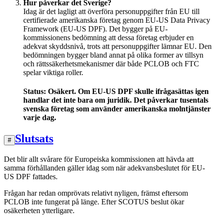
Hur påverkar det Sverige?
Idag är det lagligt att överföra personuppgifter från EU till
certifierade amerikanska företag genom EU-US Data Privacy
Framework (EU-US DPF). Det bygger på EU-
kommissionens bedömning att dessa företag erbjuder en
adekvat skyddsnivå, trots att personuppgifter lämnar EU. Den
bedömningen bygger bland annat på olika former av tillsyn
och rättssäkerhetsmekanismer där både PCLOB och FTC
spelar viktiga roller.
Status: Osäkert. Om EU-US DPF skulle ifrågasättas igen
handlar det inte bara om juridik. Det påverkar tusentals
svenska företag som använder amerikanska molntjänster
varje dag.
Slutsats
#
Det blir allt svårare för Europeiska kommissionen att hävda att
samma förhållanden gäller idag som när adekvansbeslutet för EU-
US DPF fattades.
Frågan har redan omprövats relativt nyligen, främst eftersom
PCLOB inte fungerat på länge. Efter SCOTUS beslut ökar
osäkerheten ytterligare.