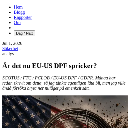
Hem
Blogg
Rapporter
Om
Dag / Natt
Jul 1, 2026
Säkerhet
-
analys
Är det nu EU-US DPF spricker?
SCOTUS / FTC / PCLOB / EU-US DPF / GDPR. Många har
redan skrivit om detta, så jag tänkte egentligen låta bli, men jag ville
ändå försöka bryta ner nuläget på ett enkelt sätt.